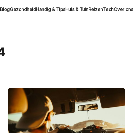
Blog
Gezondheid
Handig & Tips
Huis & Tuin
Reizen
Tech
Over on
4