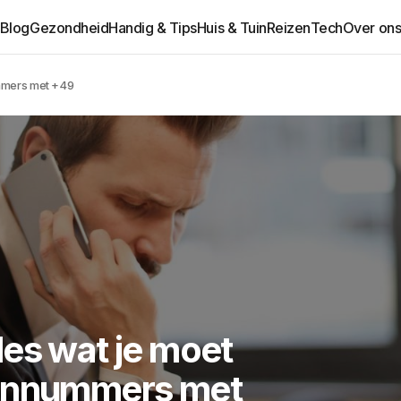
Blog
Gezondheid
Handig & Tips
Huis & Tuin
Reizen
Tech
Over on
ummers met +49
es wat je moet
oonnummers met