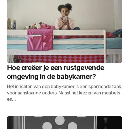
Hoe creëer je een rustgevende
omgeving in de babykamer?
Het inrichten van een babykamer is een spannende taak
voor aanstaande ouders. Naast het kiezen van meubels
en…