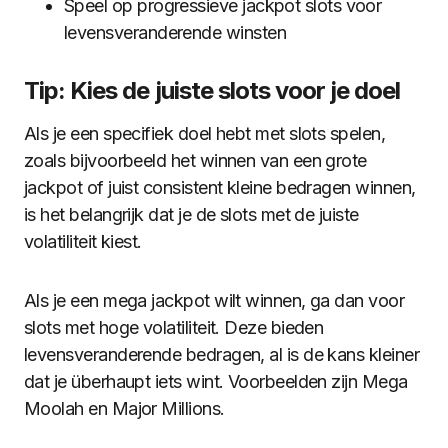
Speel op progressieve jackpot slots voor
levensveranderende winsten
Tip: Kies de juiste slots voor je doel
Als je een specifiek doel hebt met slots spelen,
zoals bijvoorbeeld het winnen van een grote
jackpot of juist consistent kleine bedragen winnen,
is het belangrijk dat je de slots met de juiste
volatiliteit kiest.
Als je een mega jackpot wilt winnen, ga dan voor
slots met hoge volatiliteit. Deze bieden
levensveranderende bedragen, al is de kans kleiner
dat je überhaupt iets wint. Voorbeelden zijn Mega
Moolah en Major Millions.