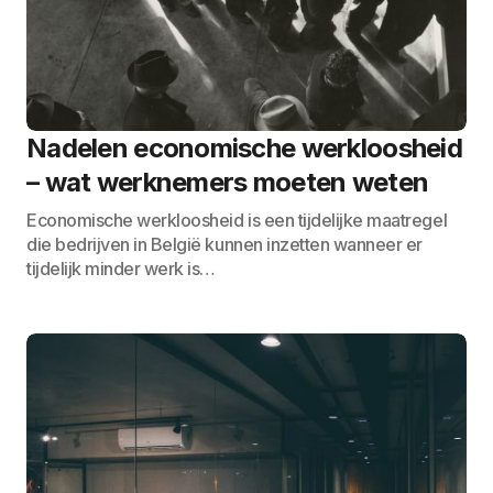
Nadelen economische werkloosheid
– wat werknemers moeten weten
Economische werkloosheid is een tijdelijke maatregel
die bedrijven in België kunnen inzetten wanneer er
tijdelijk minder werk is…