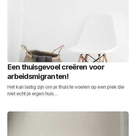
Een thuisgevoel creëren voor
arbeidsmigranten!
Het kan lastig zijn om je thuis te voelen op een plek die
niet echt je eigen huis…