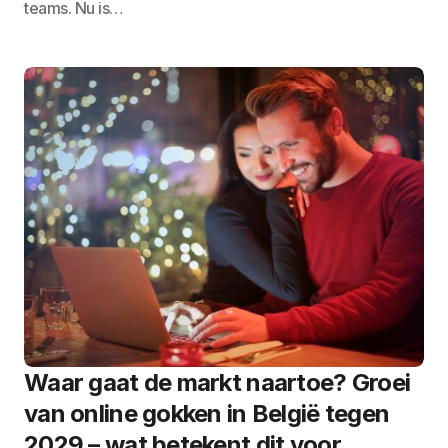
teams. Nu is…
Waar gaat de markt naartoe? Groei
van online gokken in België tegen
2029 – wat betekent dit voor