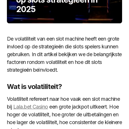
2025
De volatiliteit van een slot machine heeft een grote
invloed op de strategieën die slots spelers kunnen
gebruiken. In dit artikel bekijken we de belangrijkste
factoren rondom volatiliteit en hoe dit slots
strategieën beïnvloedt.
Wat is volatiliteit?
Volatiliteit refereert naar hoe vaak een slot machine
bij
Lala.bet Casino
een grote jackpot uitkeert. Hoe
hoger de volatiliteit, hoe groter de uitbetalingen en
hoe lager de volatiliteit, hoe consistenter de kleinere