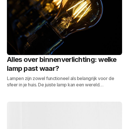
Alles over binnenverlichting: welke
lamp past waar?
Lampen zijn zowel functioneel als belangrijk voor de
sfeer in je huis. De juiste lamp kan een wereld…