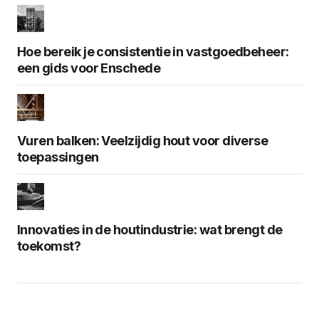
Hoe bereik je consistentie in vastgoedbeheer:
een gids voor Enschede
Vuren balken: Veelzijdig hout voor diverse
toepassingen
Innovaties in de houtindustrie: wat brengt de
toekomst?