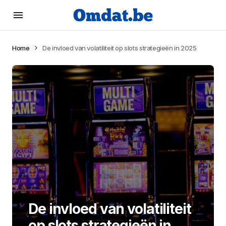
Home
De invloed van volatiliteit op slots strategieën in 2025
De invloed van volatiliteit
op slots strategieën in