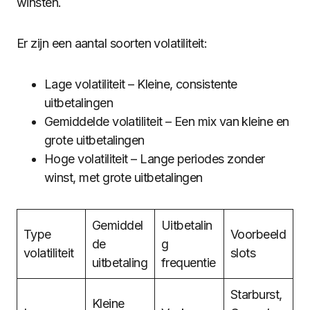
winsten.
Er zijn een aantal soorten volatiliteit:
Lage volatiliteit – Kleine, consistente
uitbetalingen
Gemiddelde volatiliteit – Een mix van kleine en
grote uitbetalingen
Hoge volatiliteit – Lange periodes zonder
winst, met grote uitbetalingen
Gemiddel
Uitbetalin
Type
Voorbeeld
de
g
volatiliteit
slots
uitbetaling
frequentie
Starburst,
Kleine