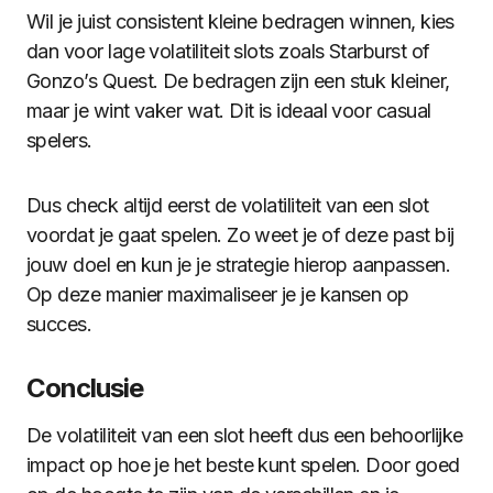
Wil je juist consistent kleine bedragen winnen, kies
dan voor lage volatiliteit slots zoals Starburst of
Gonzo’s Quest. De bedragen zijn een stuk kleiner,
maar je wint vaker wat. Dit is ideaal voor casual
spelers.
Dus check altijd eerst de volatiliteit van een slot
voordat je gaat spelen. Zo weet je of deze past bij
jouw doel en kun je je strategie hierop aanpassen.
Op deze manier maximaliseer je je kansen op
succes.
Conclusie
De volatiliteit van een slot heeft dus een behoorlijke
impact op hoe je het beste kunt spelen. Door goed