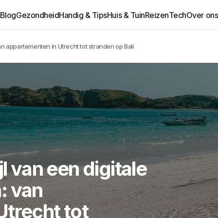
Blog
Gezondheid
Handig & Tips
Huis & Tuin
Reizen
Tech
Over on
an appartementen in Utrecht tot stranden op Bali
l van een digitale
: van
trecht tot