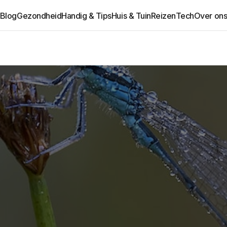
Blog
Gezondheid
Handig & Tips
Huis & Tuin
Reizen
Tech
Over on