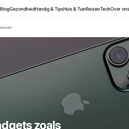
Blog
Gezondheid
Handig & Tips
Huis & Tuin
Reizen
Tech
Over on
ishoren
dgets zoals