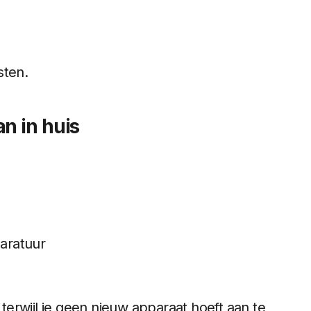
sten.
n in huis
aratuur
 terwijl je geen nieuw apparaat hoeft aan te