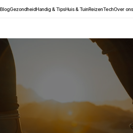
Blog
Gezondheid
Handig & Tips
Huis & Tuin
Reizen
Tech
Over on