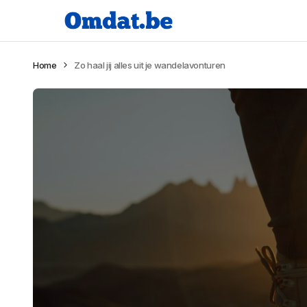
Home
Zo haal jij alles uit je wandelavonturen